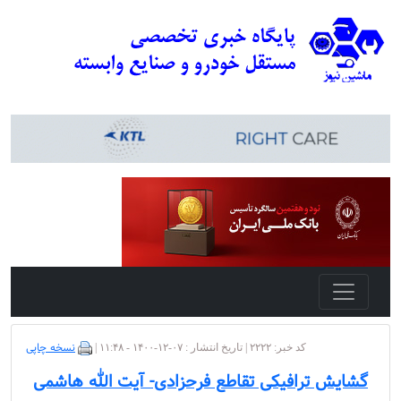
نسخه چاپی
کد خبر: ۲۲۲۲ | تاریخ انتشار : ۰۷-۱۲-۱۴۰۰ - ۱۱:۴۸ |
گشایش ترافیکی تقاطع فرحزادی- آیت الله هاشمی