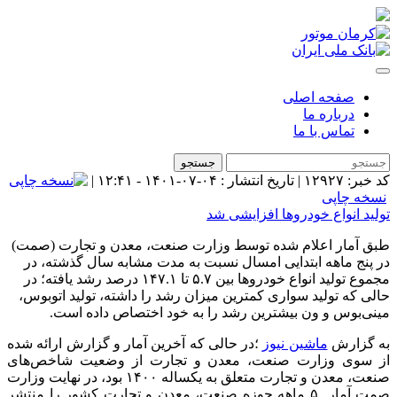
فحه اصلی
رباره ما
ماس با ما
جستجو
۱۲:۴ |
اپی
نواع خودروها افزایشی شد
ار اعلام شده توسط وزارت صنعت، معدن و تجارت (صمت)
ماهه ابتدایی امسال نسبت به مدت مشابه سال گذشته، در
مجموع تولید انواع خودروها بین ۵.۷ تا ۱۴۷.۱ درصد رشد یافته؛ در
 تولید سواری کمترین میزان رشد را داشته، تولید اتوبوس،
س‌ و ون بیشترین رشد را به خود اختصاص داده است.
رش
ماشین نیوز
؛
در حالی که آخرین آمار و گزارش ارائه شده
 وزارت صنعت، معدن و تجارت از وضعیت شاخص‌های
صنعت، معدن و تجارت متعلق به یکساله ۱۴۰۰ بود، در نهایت وزارت
صمت آمار ۵ ماهه حوزه صنعت، معدن و تجارت کشور را منتشر