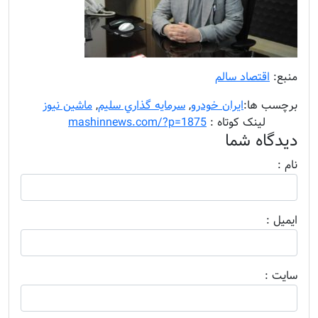
منبع:
اقتصاد سالم
برچسب ها:
ایران خودرو
,
سرمايه گذاري سليم
,
ماشین نیوز
........
لینک کوتاه :
mashinnews.com/?p=1875
دیدگاه شما
نام :
ايميل :
سايت :