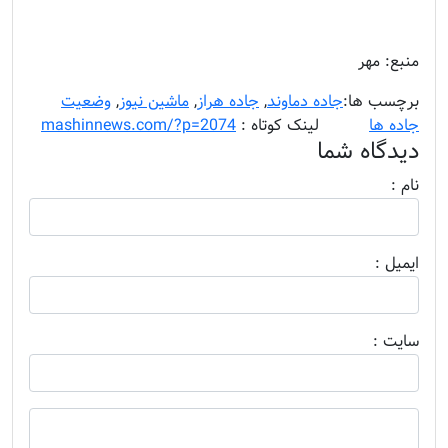
منبع: مهر
برچسب ها:
جاده دماوند
,
جاده هراز
,
ماشین نیوز
,
وضعیت
جاده ها
........
لینک کوتاه :
mashinnews.com/?p=2074
دیدگاه شما
نام :
ايميل :
سايت :