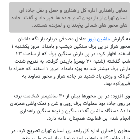
معاون راهداری اداره کل راهداری و حمل و نقل جاده ای
استان تهران از باز بودن تمام جاده ها خبر داد و گفت: جاده
های محور های شمالی یخ‌بندان و لغزنده هستند.
به گزارش
ماشین نیوز
؛
عادل مصدقی درباره باز نگه داشتن
محور هراز در پی برف سنگین دیشب و بامداد امروز یکشنبه ۱
اسفند اظهار کرد: در پی بارش سنگین برف که از ساعت ۲۳
شب گذشته (شنبه ۳۰ بهمن) باریدن گرفت، به تدریج شدت
بارش برف بیشتر شد به ویژه بامداد امروز ۱ اسفند که همراه با
کولاک و وزش باد شدید در جاده هراز و محور دماوند به
فیروزکوه بود.
وی افزود: در این محورها بیش از ۳۰ سانتیمتر ضخامت برف
بر روی جاده بود عملیات برف روبی و شن و نمک پاشی همزمان
با ۸۰ دستگاه ماشین آلات سنگین و نیمه سنگین راهداری
انجام شد؛ این فعالیت همچنان ادامه دارد.
معاون راهداری اداره کل راهداری استان تهران تصریح کرد: در
حال حاضر کلیه راه‌های استان تهران باز است ولی سطح