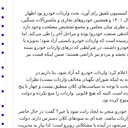
و
 کمیسیون تلفیق رای آورد، بحث واردات خودرو بود اظهار
ق
کرد: واردات ۵۰ هزار دستگاه خودرو سواری در سال ۱۴۰۱ و همچنین خودروهای تجاری و ماشین‌آلات سنگین،
ص
لاف نظری میان مجلس و مجمع تشخیص مصلحت وجود دارد
ه قبلی مجلس (بند ۴ طرح ساماندهی صنعت خودرو) بوده و مراحل آخر را طی می‌کند. اما
ش
سیده است که واردات خودرو بایستی آزاد شود؛ به‌ویژه با
چ
ودرو داشتند، در شرایطی که درهای واردات خودرو بسته
ن
د بخشد و مردم نیز ناراضی هستند؛ ضمن اینکه قیمت نیز
ت
ک
م کرد: واردات خودرو که آزاد شود، بنا داریم در
ر
 به اینکه شورای نگهبان مخالف واردات نیست) نظرات
خ
 با توجه به سیاست‌های کلان منطبق نیست و چهار تا پنج
ا
ست. البته که هیچ قانونی واردات را منع نکرده و دولت
م
نوع کرده بود.
آ
 خودرو منجر به ایجاد رانت شود یا خیر؟ گفت: در حال حاضر
ق
واردات نباشد، عده ای به سودهای کلان دسترس دارند. دولت
ص
 می‌شود در آینده با مشکلاتی روبرو است؛ لذا نیاز به مدیریت