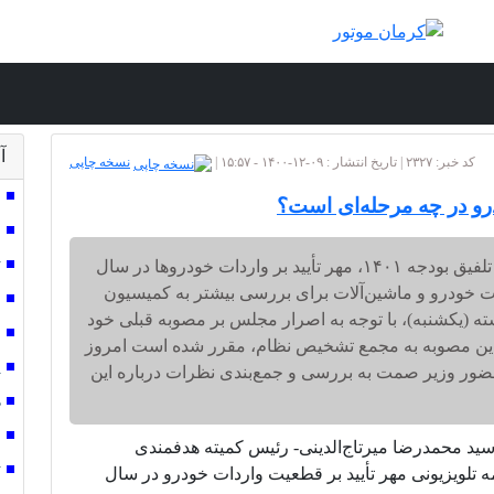
آ
کد خبر: ۲۳۲۷ | تاریخ انتشار : ۰۹-۱۲-۱۴۰۰ - ۱۵:۵۷ |
نسخه چاپی
ج
و در چه مرحله‌ای است؟
ا
ت
در حالیکه اخیرا رئیس کمیته هدفمندی کمیسیون تلفیق بودجه ۱۴۰۱، مهر تأیید بر واردات خودروها در سال
ردات خودرو و ماشین‌آلات برای بررسی بیشتر به کمیسیون
ق
ته (یکشنبه)، با توجه به اصرار مجلس بر مصوبه قبلی خود
ص
جاع این مصوبه به مجمع تشخیص نظام، مقرر شده است امروز
پ
حضور وزیر صمت به بررسی و جمع‌بندی نظرات درباره این
ه
ر
ند ماه)، سید محمدرضا میرتاج‌الدینی- رئیس کمیته هدفمندی
ت
ا حضور در یک برنامه تلویزیونی مهر تأیید بر قطعیت واردات خودرو در سال
ا