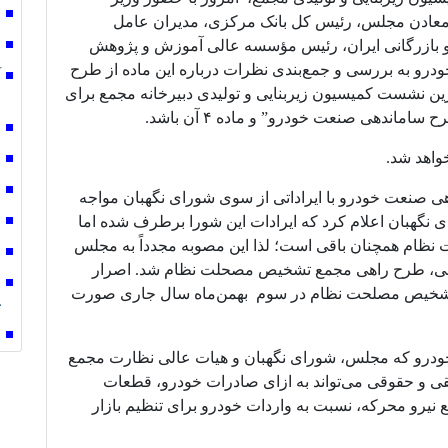
ق
معادن مجلس، رئیس کل بانک مرکزی، مدیران عامل
یع و بازرگانی ایران، رئیس مؤسسه عالی آموزش و پژوهش
ص
خودرو به بررسی و جمع‌بندی نظرات درباره این ماده از طرح
ین نشست کمیسیون زیربنایی و تولیدی دبیرخانه مجمع برای
ب
اندهی صنعت خودرو” و ماده ۴ آن باشد.
ن
واهد شد.
ا
ج
هی صنعت خودرو با ایراداتی از سوی شورای نگهبان مواجه
 نگهبان اعلام کرد که ایرادات این شورا برطرف شده اما
ف
ظام همچنان باقی است؛ لذا این مصوبه مجدداً به مجلس
چ
 قبلی، طرح راهی مجمع تشخیص مصحلت نظام شد. اصرار
 تشخیص مصلحت نظام در سوم بهمن‌ماه سال جاری صورت
غ
س
ماندهی صنعت خودرو که مجلس، شورای نگهبان و هیات عالی نظارت مجمع
 و حقوقی می‌تواند به ازای صادرات خودرو، قطعات
یع نیرو محرکه، نسبت به واردات خودرو برای تنظیم بازار