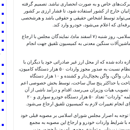
شرکت‌های خاص و به صورت انحصاری نباشد. تصمیم گرفته
س
رانیان خارج از کشور استفاده شود، تا فشار ارزی بر کشور
ع
ت می‌تواند توسط اشخاص حقیقی و حقوقی باشد و هرشخصی
ش
رفه‌ای که اعلام می‌شود، خودرو وارد کند.
چ
پس از اظهار نظرهای این نماینده مجلس شورای اسلامی، روز شنبه (۷ اسفند ماه)، نمایندگان مجلس با ارجاع
ن
اشین‌آلات سنگین معدنی به کمیسیون تلفیق جهت انجام
ن
گ
ه، در سال ۱۴۰۱ به دولت اجازه داده شده که از محل ارز غیر صادراتی خود یا دیگران با
ش
نظارت بانک مرکزی و با رعایت سیاست‌های کلی نظام نسبت به صدور مجوز واردات ۵۰ هزار دستگاه کامیون،
ش
اتوبوس بیرون و درون شهری، تریلی، تریلی یخچال‌دار، واگن، واگن یخچال‌دار و کشنده و ۱۰ هزار دستگاه
و ساخت یا حداکثر پنج سال ساخت، توسط بخش خصوصی اعم
س
تصویب هیات وزیران می‌رسد، اقدام و درآمد ناشی از آن
ف
واریز شود اما در گزارش کمیسیون تلفیق بعد از کلمه ”واردات” تعداد ۵۰ هزار دستگاه خودرو سواری و ۲۰
ز
ای انجام تغییرات لازم به کمیسیون تلفیق ارجاع می‌شود.
د
 با توجه به اصرار مجلس شورای اسلامی بر مصوبه قبلی خود
م
بطه با شرایط واردات خودرو و ارجاع این مصوبه به مجمع
ه
ون زیربنایی و تولیدی مجمع، امروز با حضور وزیر