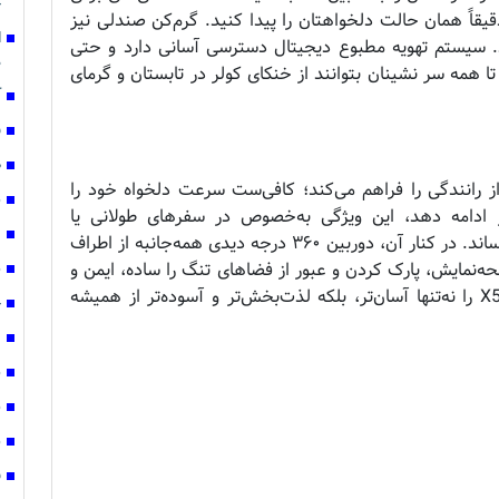
خ
یقاً همان حالت دلخواهتان را پیدا کنید. گرم‌کن صندلی‌ نیز
ا
. سیستم تهویه مطبوع دیجیتال دسترسی آسانی دارد و حتی
م
همه سر نشینان بتوانند از خنکای کولر در تابستان و گرمای
آ
ق
ص
بی‌دغدغه از رانندگی را فراهم می‌کند؛ کافی‌ست سرعت دلخواه خود را
س
ادامه دهد، این ویژگی به‌خصوص در سفرهای طولانی یا
ع
ترافیک‌های سبک، خستگی راننده را به حداقل می‌رساند. در کنار آن، دوربین ۳۶۰ درجه دیدی همه‌جانبه از اطراف
حه‌نمایش، پارک کردن و عبور از فضاهای تنگ را ساده، ایمن و
ش
دقیق‌تر می‌کند. ترکیب این دو آپشن، رانندگی با X5 را نه‌تنها آسان‌تر، بلکه لذت‌بخش‌تر و آسوده‌تر از همیشه
چ
ن
ش
ش
س
ف