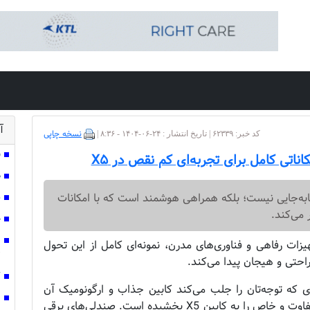
آ
نسخه چاپی
کد خبر: ۶۲۳۳۹ | تاریخ انتشار : ۲۴-۰۶-۱۴۰۴ - ۸:۳۶ |
ق
ناتی کامل برای تجربه‌ای کم نقص در X۵
ص
جابه‌جایی نیست؛ بلکه همراهی هوشمند است که با امکانات
ش
 می‌کند.
چ
ن
از تجهیزات رفاهی و فناوری‌های مدرن، نمونه‌ای کامل از این تحول
ت
راحتی و هیجان پیدا می‌کند.
ک
ینید، اولین چیزی که توجه‌تان را جلب می‌کند کابین جذاب و ارگونومیک آن
ر
است. تریم دو رنگ و صندلی‌های اسپرت، فضای متفاوت و خاص را به کابین X5 بخشیده است. صندلی‌های برقی