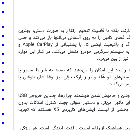
ز
د
م
ه
ه‌کننده‌ای دارند، بلکه با قابلیت تنظیم ارتفاع به صورت دستی، بهترین
ق
 فضای کابین را به روی آسمانی بی‌انتها باز می‌کند و حس
آزادی در سفر را دوچندان می‌سازد. نمایشگر بزرگ و باکیفیت ایکس ۵، با پشتیبانی از Apple CarPlay و
ص
 آسانی به سیستم سرگرمی خودرو متصل می‌کند. در کنار این موارد
ن
ا
 به راننده این امکان را می‌دهد که بسته به شرایط مسیر یا
ج
تم‌های اتو هُلد و ترمز پارک برقی نیز توقف‌های طولانی یا
ف
رمز می‌کنند.
چ
این خودرو همچنین به سنسور نور (اتولایت) برای روشن و خاموش شدن هوشمند چراغ‌ها، چندین خروجی USB
ی مانور امن‌تر، و دستیار صوتی جهت کنترل امکانات بدون
غ
برداشتن دست از فرمان مجهز است. این‌ها تنها بخشی از لیست آپشن‌های کاربردی X5 هستند که تجربه
س
ج
 ترکیبی هماهنگ از رفاه، امنیت و لذت رانندگی است. هر ویژگی،