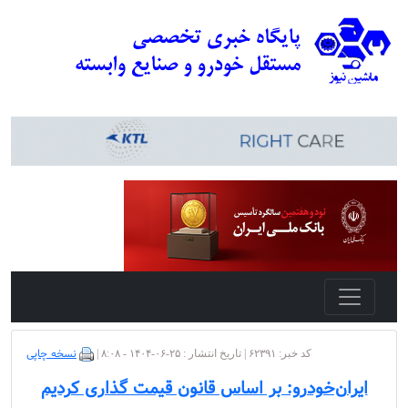
نسخه چاپی
کد خبر: ۶۲۳۹۱ | تاریخ انتشار : ۲۵-۰۶-۱۴۰۴ - ۸:۰۸ |
ایران‌خودرو: بر اساس قانون قیمت گذاری کردیم