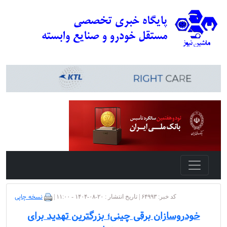
نسخه چاپی
کد خبر: ۶۴۹۹۳ | تاریخ انتشار : ۲۰-۰۸-۱۴۰۴ - ۱۱:۰۰ |
خودروسازان برقی چینی؛ بزرگترین تهدید برای