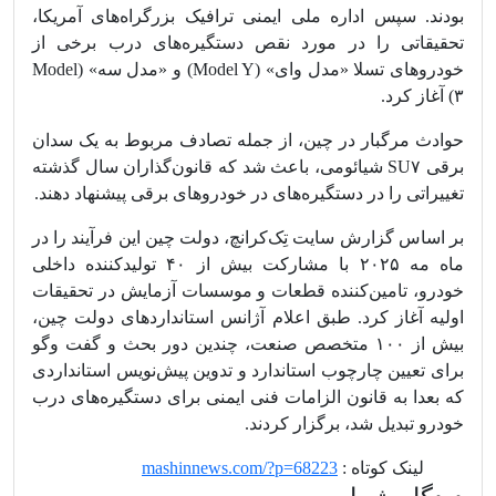
بودند. سپس اداره ملی ایمنی ترافیک بزرگراه‌های آمریکا،
تحقیقاتی را در مورد نقص دستگیره‌های درب برخی از
خودروهای تسلا «مدل وای» (Model Y) و «مدل سه» (Model
۳) آغاز کرد.
حوادث مرگبار در چین، از جمله تصادف مربوط به یک سدان
برقی SU۷ شیائومی، باعث شد که قانون‌گذاران سال گذشته
تغییراتی را در دستگیره‌های در خودروهای برقی پیشنهاد دهند.
بر اساس گزارش سایت تِک‌کرانچ، دولت چین این فرآیند را در
ماه مه ۲۰۲۵ با مشارکت بیش از ۴۰ تولیدکننده داخلی
خودرو، تامین‌کننده قطعات و موسسات آزمایش در تحقیقات
اولیه آغاز کرد. طبق اعلام آژانس استانداردهای دولت چین،
بیش از ۱۰۰ متخصص صنعت، چندین دور بحث و گفت وگو
برای تعیین چارچوب استاندارد و تدوین پیش‌نویس استانداردی
که بعدا به قانون الزامات فنی ایمنی برای دستگیره‌های درب
خودرو تبدیل شد، برگزار کردند.
........
لینک کوتاه :
mashinnews.com/?p=68223