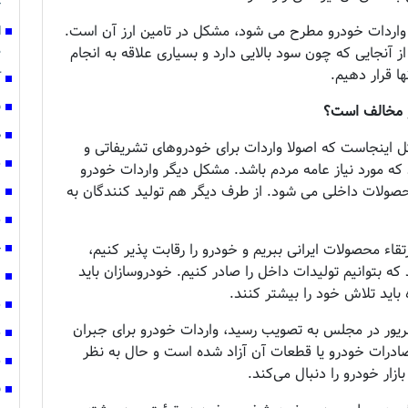
خ
واردات خودرو مطرح می شود، مشکل در تامین ارز آن است.
ا
م
از آنجایی که چون سود بالایی دارد و بسیاری علاقه به انجام
ها قرار دهیم.
آ
ق
 مخالف است؟
ص
نجاست که اصولا واردات برای خودروهای تشریفاتی و
س
ه مورد نیاز عامه مردم باشد. مشکل دیگر واردات خودرو
حصولات داخلی می شود. از طرف دیگر هم تولید کنندگان به
ع
ش
قاء محصولات ایرانی ببریم و خودرو را رقابت پذیر کنیم،
چ
که بتوانیم تولیدات داخل را صادر کنیم. خودروسازان باید
ن
ه باید تلاش خود را بیشتر کنند.
ش
س طرح ساماندهی صنعت خودرو که ۲۴ شهریور در مجلس به تصویب رسید، واردات خودرو برای جبران
ش
ادرات خودرو یا قطعات آن آزاد شده است و حال به نظر
س
زار خودرو را دنبال می‌کند.
ف