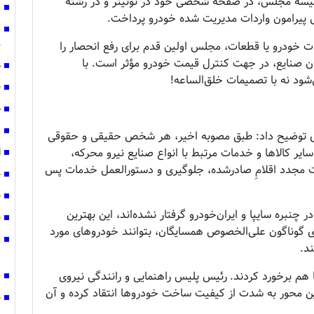
سه مجلس، در صفحه شخصی خود در توئیتر و در رشته
ز
س پیرامون واردات مدیریت شده خودرو پرداخت.
د
م
ات خودرو یا قطعات، مجلس اولین قدم برای رفع ⁧انحصار⁩ را
 صنایع، در جهت کنترل قیمت خودرو مؤثر است. با
ه
شود نه با تصمیمات خلق‌الساعه!
ق
ص
ن
ری توضیح داد: طبق مصوبه اخیر، هر شخص حقیقی و حقوقی
 سایر کالا‌ها و خدمات مرتبط با انواع صنایع نیرو محرکه،
ا
ت مجدد اقلامِ صادرشده، جلوگیری و دستورالعمل خدمات پس
ج
ف
نبره سایپا و ایران‌خودرو گرفتار نشده‌اند، این بهترین
چ
 گوناگون علی‌الخصوص همسایگان، بتوانند خودرو‌های مورد
ند.
غ
بهان رامهرمز رخ داد و ۵۹ خودرو با هم برخورد کردند. رئیس پلیس راهنمایی و رانندگی نیروی
س
این محور به شدت از کیفیت ساخت خودروها انتقاد کرده و آن
ج