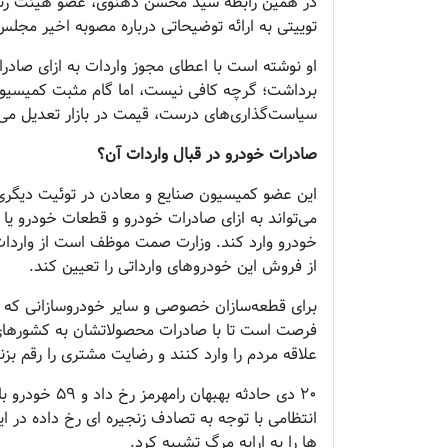
در همین رابطه سید محسن دهنوی، عضو هیئت رئی
توییتی به ارائه توضیحاتی درباره مصوبه اخیر مجل
او نوشته است با اعطای مجوز واردات به ازای صادر‫‬
برداشت؛ گرچه کافی نیست، اما گام مثبت کمیسیون
سیاست‌گذاری‌های درست، قیمت در بازار تعدیل می‌
صادرات خودرو در قبال واردات آن؟
این عضو کمیسیون صنایع و معادن در توئیت دیگ
می‌تواند به ازای ⁧‫صادرات خودرو‬⁩ و قطعات خودرو یا
خودرو وارد کند. وزارت صمت موظف است از واردا
از فروش این خودرو‌های وارداتی را تعیین کند.
برای قطعه‌سازان خصوصی و سایر خودروسازانی که در چ
فرصت است تا با صادرات محصولاتشان به کشور‌های
علاقه مردم را وارد کنند و ⁧‫رضایت مشتری‬⁩ را رقم بزن
۲۰ دی حادثه به
انتظامی با توجه به تصادف زنجیره ای رخ داده در 
ها را به ارابه مرگ تشبیه کرد.