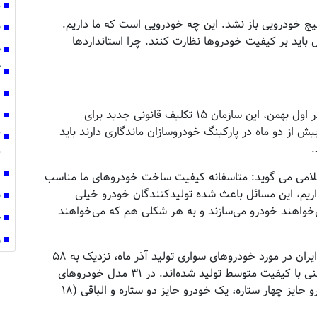
مص
یچ خودرویی باز نشد. این چه خودرویی است که ما داریم.
ق
 باید بر کیفیت خودروها نظارت کنند. چرا استانداردها
ص
آ
ت
پس از پایان ضرب‌الاجل استاندارد به خودروسازان در اول بهمن، این سازمان ۱۵ تکلیف قانونی جدید برای
ط
ش از دو ماه در پارکینگ خودروسازان ماندگاری دارند باید
.
س
ت
لامی می گوید: متاسفانه کیفیت ساخت خودرو‌های ما مناسب
ریم، این مسائل باعث شده تولیدکنندگان خودرو خیلی
فو
خواهند خودرو می‌سازند و به هر شکلی هم که می‌خواهند
خ
و
براساس ارزیابی شرکت بازرسی کیفیت و استاندارد ایران در مورد خودرو‌های سواری تولید آذر ماه، نزدیک به ۵۸
درصد خودرو‌های داخلی با سطح کیفی سه‌ستاره یعنی با کیفیت متوسط تولید شده‌اند. در ۳۱ مدل خودرو‌های
تولیدی این ماه، سه خودرو حایز پنج ستاره، ۹ خودرو حایز چهار ستاره، یک خودرو حایز دو ستاره و الباقی (۱۸