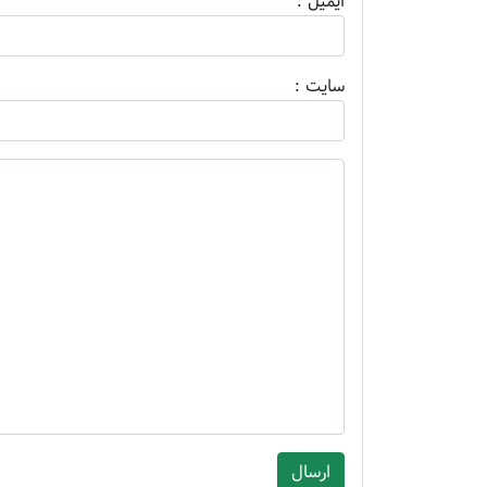
ايميل :
سايت :