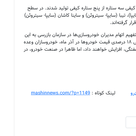
کیفی سه ستاره از پنج ستاره کیفی تولید شدند. در سطح
۵، کوییک R (تولیدی پارس‌خودرو)، تیبا۲ (سایپا)، تیبا (سایپا- سیتروئن) و ساینا کاشان (سایپا- سیتروئن)
ر گرفته‌اند.
تفهیم اتهام مدیران خودروسازی‌ها در سازمان بازرسی به این
دلیل و نظائر این‌ها در حالی ادامه دارد که با افزایش ۱۸ درصدی قیمت خودرو‌ها در آذر ماه، خودروسازان وعده
فتگی، افزایش خواهند داد، اما ظاهرا در صنعت خودرو، در
رو
........
لینک کوتاه :
mashinnews.com/?p=1149